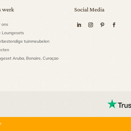
 werk
Social Media
 ons
 Loungesets
bestendige tuinmeubelen
ecten
geset Aruba, Bonaire, Curaçao
e