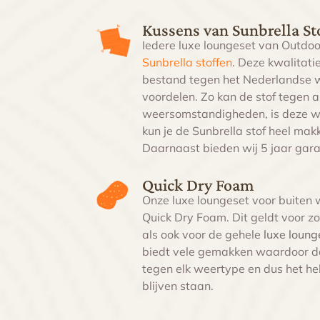
Kussens van Sunbrella St
Iedere luxe loungeset van Outdoor
Sunbrella stoffen
. Deze kwalitati
bestand tegen het Nederlandse w
voordelen. Zo kan de stof tegen a
weersomstandigheden, is deze wa
kun je de Sunbrella stof heel mak
Daarnaast bieden wij 5 jaar gara
Quick Dry Foam
Onze
luxe loungeset voor buiten
w
Quick Dry Foam. Dit geldt voor z
als ook voor de gehele
luxe loun
biedt vele gemakken waardoor de
tegen elk weertype en dus het hel
blijven staan.