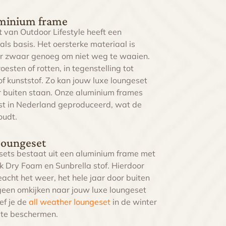
uminium frame
t
van Outdoor Lifestyle heeft een
ls basis. Het oersterke materiaal is
r zwaar genoeg om niet weg te waaien.
oesten of rotten, in tegenstelling tot
f kunststof. Zo kan jouw l
uxe loungeset
r
buiten
staan. Onze aluminium frames
t in Nederland geproduceerd, wat de
oudt.
loungeset
sets bestaat uit een aluminium frame met
k Dry Foam en Sunbrella stof. Hierdoor
eacht het weer, het hele jaar door buiten
 geen omkijken naar jouw
luxe loungeset
ef je de
all weather loungeset
in de winter
t te beschermen.