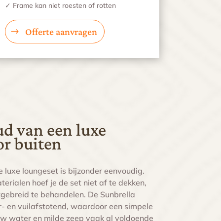
✓ Frame kan niet roesten of rotten
Offerte aanvragen
d van een luxe
or buiten
luxe loungeset is bijzonder eenvoudig.
erialen hoef je de set niet af te dekken,
itgebreid te behandelen. De Sunbrella
er- en vuilafstotend, waardoor een simpele
w water en milde zeep vaak al voldoende