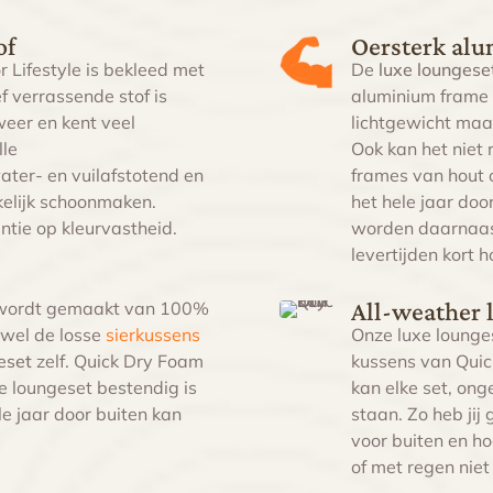
of
Oersterk al
 Lifestyle is bekleed met
De
luxe loungese
ef verrassende stof is
aluminium frame a
eer en kent veel
lichtgewicht maa
lle
Ook kan het niet r
ter- en vuilafstotend en
frames van hout o
kelijk schoonmaken.
het hele jaar doo
ntie op kleurvastheid.
worden daarnaas
levertijden kort h
All-weather 
ordt gemaakt van 100%
owel de losse
sierkussens
Onze luxe lounge
geset
zelf. Quick Dry Foam
kussens van Quic
 loungeset bestendig is
kan elke set, ong
e jaar door buiten kan
staan. Zo heb jij
voor buiten
en ho
of met regen nie